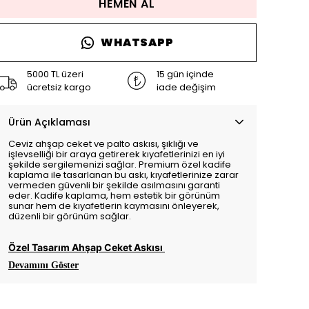
HEMEN AL
WHATSAPP
5000 TL üzeri
15 gün içinde
ücretsiz kargo
iade değişim
Ürün Açıklaması
Ceviz ahşap ceket ve palto askısı, şıklığı ve
işlevselliği bir araya getirerek kıyafetlerinizi en iyi
şekilde sergilemenizi sağlar. Premium özel kadife
kaplama ile tasarlanan bu askı, kıyafetlerinize zarar
vermeden güvenli bir şekilde asılmasını garanti
eder. Kadife kaplama, hem estetik bir görünüm
sunar hem de kıyafetlerin kaymasını önleyerek,
düzenli bir görünüm sağlar.
Özel Tasarım Ahşap Ceket Askısı
Devamını Göster