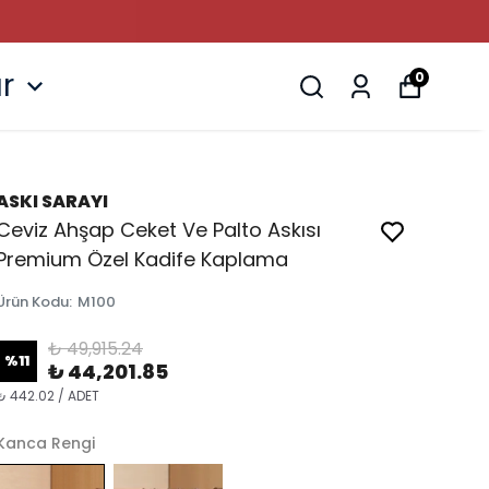
r
0
ASKI SARAYI
Ceviz Ahşap Ceket Ve Palto Askısı
Premium Özel Kadife Kaplama
Ürün Kodu
:
M100
₺ 49,915.24
%
11
₺ 44,201.85
₺ 442.02 / ADET
Kanca Rengi