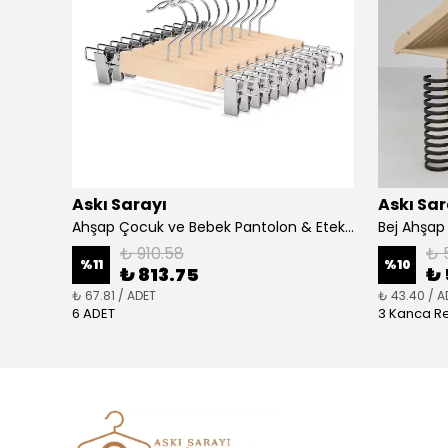
Askı Sarayı
Askı Sar
Ceviz Ahşap Ceket Ve Palto Askısı Premium Özel Kadife Kaplama - SİLVER KANCA
Ahşap Çocuk ve Bebek Pantolon & Etek Askısı Gümüş Kare Mandal Standart Kanca
₺ 910.58
₺ 
%
11
%
10
₺ 813.75
₺ 
₺ 67.81 / ADET
₺ 43.40 / A
6 ADET
3 Kanca Re