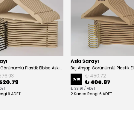
ayı
Askı Sarayı
Bej Ahşap Görünümlü Plastik Elbise Askısı Premium Özel Amerikan Kanca
576.93
₺ 450.72
%
10
520.79
₺ 406.87
DET
₺ 33.91 / ADET
ngi 6 ADET
2 Kanca Rengi 6 ADET