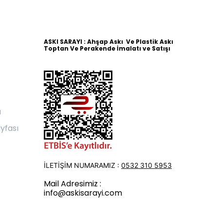
ASKI SARAYI : Ahşap Askı Ve Plastik Askı
Toptan Ve Perakende İmalatı ve Satışı
ı
yfası
İLETİŞİM NUMARAMIZ :
0532 310 5953
Mail Adresimiz :
info@askisarayi.com