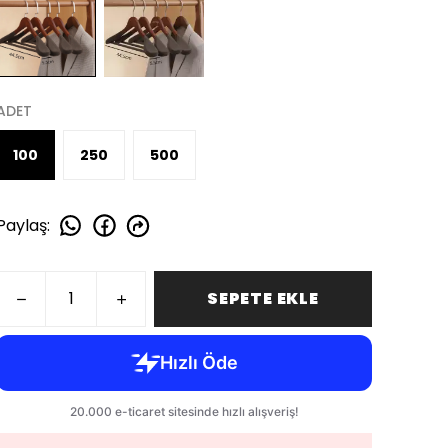
ADET
100
250
500
Paylaş
:
SEPETE EKLE