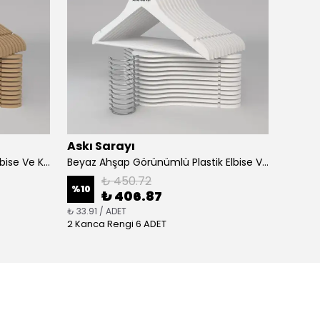
Askı Sarayı
Askı 
Bej Ahşap Görünümlü Plastik Elbise Ve Kıyafet Askısı Standart Kanca
Beyaz Ahşap Görünümlü Plastik Elbise Ve Kıyafet Askısı Standart Kanca
₺ 450.72
%
10
%
11
₺ 406.87
₺ 33.91 / ADET
₺ 213.22
2 Kanca Rengi 6 ADET
3 Kanc