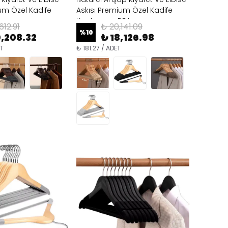
um Özel Kadife
Askısı Premium Özel Kadife
Kaplama - BEJ
612.91
₺ 20,141.09
%
10
0,208.32
₺ 18,126.98
ET
₺ 181.27 / ADET