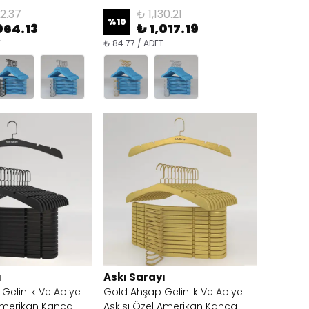
82.37
₺ 1,130.21
%
10
064.13
₺ 1,017.19
T
₺ 84.77 / ADET
ı
Askı Sarayı
Gelinlik Ve Abiye
Gold Ahşap Gelinlik Ve Abiye
 Amerikan Kanca
Askısı Özel Amerikan Kanca