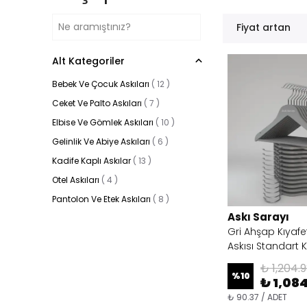
Fiyat artan
Alt Kategoriler
Bebek Ve Çocuk Askıları
(
12
)
Ceket Ve Palto Askıları
(
7
)
Elbise Ve Gömlek Askıları
(
10
)
Gelinlik Ve Abiye Askıları
(
6
)
Kadife Kaplı Askılar
(
13
)
Otel Askıları
(
4
)
Pantolon Ve Etek Askıları
(
8
)
Askı Sarayı
Gri Ahşap Kıyafe
Askısı Standart
₺ 1,204.
%
10
₺ 1,08
₺ 90.37 / ADET