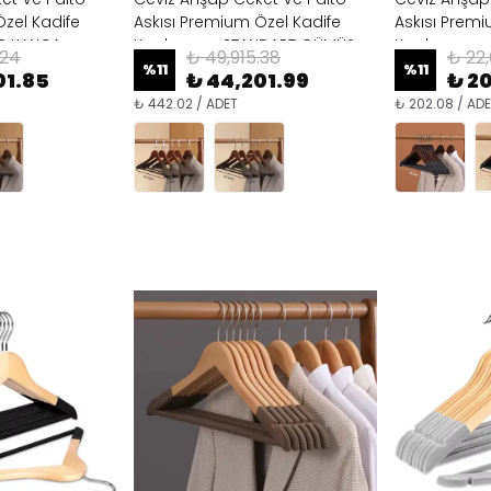
Özel Kadife
Askısı Premium Özel Kadife
Askısı Premi
ER KANCA
Kaplama - STANDART GÜMÜŞ
Kaplama
.24
₺ 49,915.38
₺ 22,
KANCA
%
11
%
11
01.85
₺ 44,201.99
₺ 2
₺ 442.02 / ADET
₺ 202.08 / AD