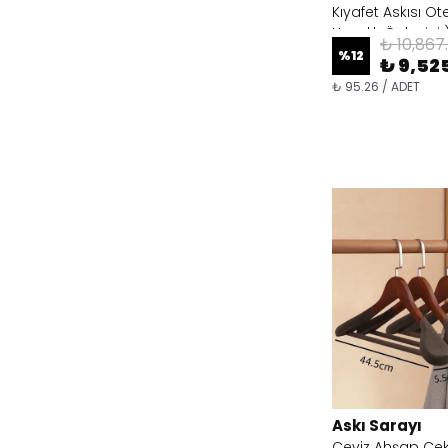
Kıyafet Askısı Otel
Hırsızlık Önleyici
₺ 10,867
Dahil
%
12
₺ 9,52
₺ 95.26 / ADET
Askı Sarayı
Ceviz Ahşap Cek