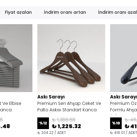
Fiyat azalan
İndirim oranı artan
İndirim oranı aza
Askı Sarayı
Askı Saray
t Ve Elbise
Premium Seri Ahşap Ceket Ve
Premium Öze
 Kanca
Palto Askısı Standart Kanca
Formlu Ahşa
Askısı
98
₺ 1,386.68
₺ 46
%
12
%
10
4.48
₺ 1,225.32
₺ 4
₺ 204.22 / ADET
₺ 416.01 / ADE