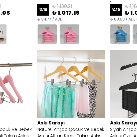
Kanca
2
₺ 1,130.21
₺ 1,1
%
10
%
10
8.05
₺ 1,017.19
₺ 1,
₺ 84.77 / ADET
₺ 88.68 / ADE
Askı Sarayı
Askı Saray
ocuk Ve Bebek
Naturel Ahşap Çocuk Ve Bebek
Siyah Ahşap 
sli Takım Askısı
Askısı Alttan Klipsli Takım Askısı
Askısı Özel