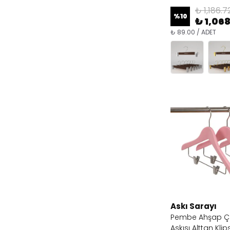
₺ 1,186.7
%
10
₺ 1,06
₺ 89.00 / ADET
Askı Sarayı
Pembe Ahşap Ç
Askısı Alttan Klip