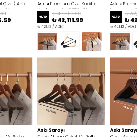
 Çivili ( Anti
Askısı Premium Özel Kadife
Askısı Premi
 )+ Otel Halkası
Kaplama - KAHVERENGİ
Kaplama - S
.49
₺ 47,657.60
₺ 47
%
12
%
12
5.59
₺ 42,111.99
₺ 42
₺ 421.12 / ADET
₺ 421.12 / ADET
Askı Sarayı
Askı Saray
et Ve Palto
Ceviz Ahşap Ceket Ve Palto
Ceviz Ahşap 