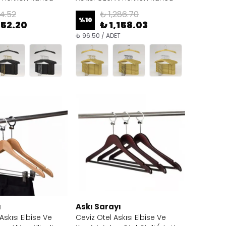
14.52
₺ 1,286.70
%
10
152.20
₺ 1,158.03
₺ 96.50 / ADET
ı
Askı Sarayı
Askısı Elbise Ve
Ceviz Otel Askısı Elbise Ve