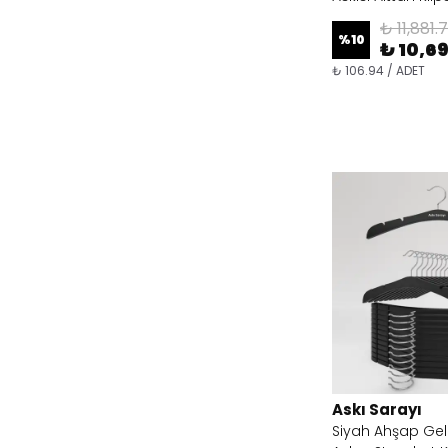
₺ 11,881.
%
10
₺ 10,69
₺ 106.94 / ADET
Askı Sarayı
Siyah Ahşap Geli