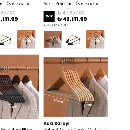
um Özel Kadife
Askısı Premium Özel Kadife
İYAH
Kaplama - BEJ
,657.60
₺ 47,657.60
%
12
,111.99
₺ 42,111.99
₺ 421.12 / ADET
ı
Askı Sarayı
Kıyafet Ve Elbise
Naturel Ahşap Kıyafet Ve Elbise