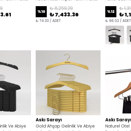
79
₺ 8,259.29
₺ 1,3
%
10
%
12
3.61
₺ 7,433.36
₺ 1,
₺ 74.33 / ADET
₺ 96.02 / ADET
Askı Sarayı
Askı Saray
nlik Ve Abiye
Gold Ahşap Gelinlik Ve Abiye
Naturel Otel 