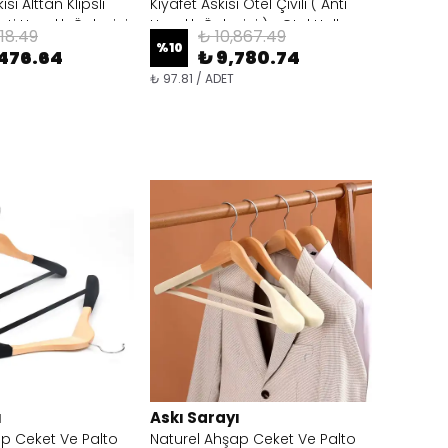
sı Alttan Klipsli
Kıyafet Askısı Otel Çivili ( Anti
nti Hırsızlık Önleyici
Hırsızlık Önleyici )+ Otel Halkası
18.49
₺ 10,867.49
sı Dahil
Dahil
%
10
,476.64
₺ 9,780.74
₺ 97.81 / ADET
ı
Askı Sarayı
ap Ceket Ve Palto
Naturel Ahşap Ceket Ve Palto