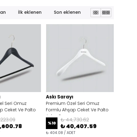
lan
İlk eklenen
Son eklenen
ı
Askı Sarayı
l Seri Omuz
Premium Özel Seri Omuz
p Ceket Ve Palto
Formlu Ahşap Ceket Ve Palto
Askısı Barsız
,223.09
₺ 44,730.62
%
10
1,600.78
₺ 40,407.59
T
₺ 404.08 / ADET