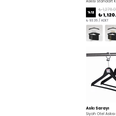
Askısı Standart 
₺ 1,278.0
%
12
₺ 1,120
₺ 93.35 / ADET
Askı Sarayı
Siyah Otel Askısı