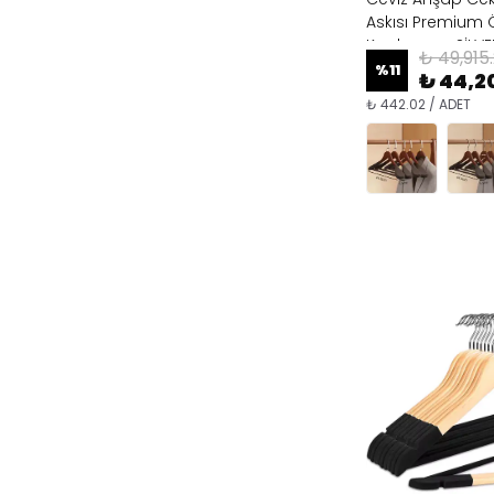
Askısı Premium 
Kaplama - SİLV
₺ 49,915
%
11
₺ 44,2
₺ 442.02 / ADET