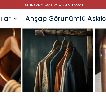
İLETİŞİM NUMARAMIZ ; 0532 310 5953
ılar
Ahşap Görünümlü Askıla