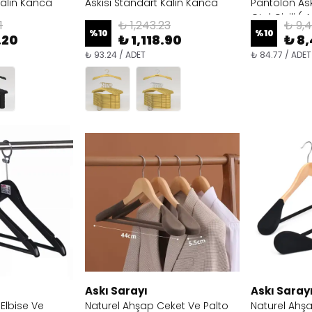
Kalın Kanca
Askısı Standart Kalın Kanca
Pantolon Askı
Otel Çivili ( A
1
₺ 1,243.23
₺ 9,4
)+ Otel Halka
%
10
%
10
.20
₺ 1,118.90
₺ 8
₺ 93.24 / ADET
₺ 84.77 / ADET
Askı Sarayı
Askı Saray
 Elbise Ve
Naturel Ahşap Ceket Ve Palto
Naturel Ahş