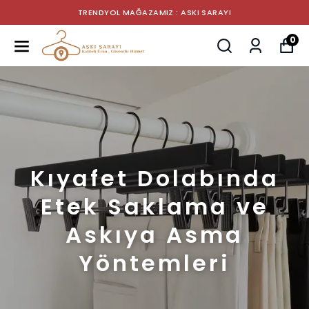
TRENDYOL MAĞAZAMIZ : ASKI SARAYI
0
Kıyafet Dolabında
Etek Saklama ve
Askıya Asma
Yöntemleri